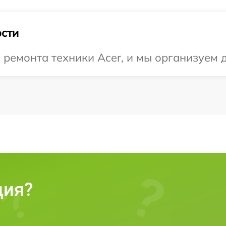
сти
емонта техники Acer, и мы организуем д
ция?