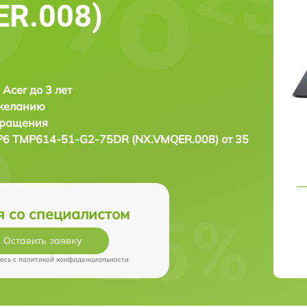
ER.008)
 Acer до 3 лет
 желанию
бращения
P6 TMP614-51-G2-75DR (NX.VMQER.008) от 35
я со специалистом
Оставить заявку
есь c
политикой конфиденциальности